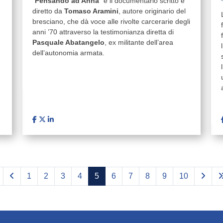
"
Pensando ad Anna
" è il documentario scritto e
diretto da
Tomaso Aramini
, autore originario del
bresciano, che dà voce alle rivolte carcerarie degli
anni ’70 attraverso la testimonianza diretta di
Pasquale Abatangelo
, ex militante dell’area
dell’autonomia armata.
1
2
3
4
5
6
7
8
9
10