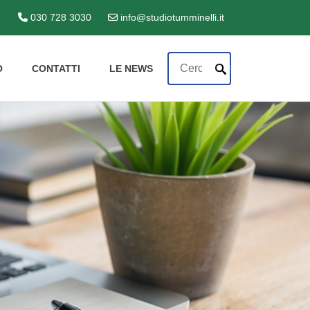
030 728 3030
info@studiotumminelli.it
Cerca
Cerca
O
CONTATTI
LE NEWS