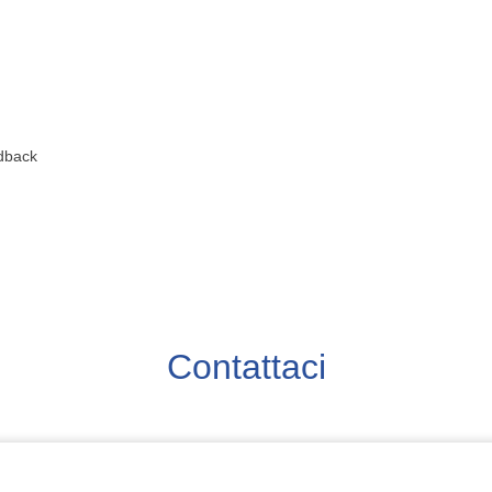
edback
Contattaci
one del Personale, Consulenti del lavoro, Professionisti HR