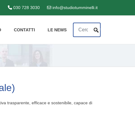
030 728 3030
info@studiotumminelli.it
Cerca
Cerca
O
CONTATTI
LE NEWS
ale)
tiva trasparente, efficace e sostenibile, capace di