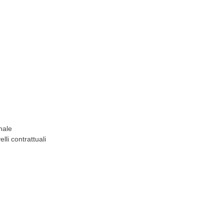
nale
lli contrattuali