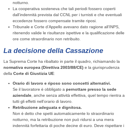
notturno.
La cooperativa sosteneva che tali periodi fossero coperti
dall’indennità prevista dal CCNL per i turnisti e che eventuali
eccedenze fossero compensate tramite riposi.
Tribunale e Corte d’Appello avevano dato ragione all’INPS,
ritenendo valide le risultanze ispettive e la qualificazione delle
ore come straordinario non retribuito.
La decisione della Cassazione
La Suprema Corte ha ribaltato in parte il quadro, richiamando la
normativa europea (Direttiva 2003/88/CE)
e la giurisprudenza
della
Corte di Giustizia UE
:
Orario di lavoro e riposo sono concetti alternativi.
Se il lavoratore è obbligato a
pernottare presso la sede
aziendale
, anche senza attività effettiva, quel tempo rientra a
tutti gli effetti nell’orario di lavoro.
Retribuzione adeguata e dignitosa.
Non è detto che spetti automaticamente lo straordinario
notturno, ma la retribuzione non può ridursi a una mera
indennità forfettaria di poche decine di euro. Deve rispettare i