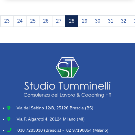
23
24
25
26
27
28
29
30
31
32
Via del Sebino 12/B, 25126 Brescia (BS)
Via F. Algarotti 4, 20124 Milano (MI)
030 7283030
(Brescia) - 02 97190054 (Milano)