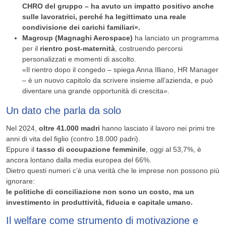
CHRO del gruppo – ha avuto un impatto positivo anche
sulle lavoratrici, perché ha legittimato una reale
condivisione dei carichi familiari».
Magroup (Magnaghi Aerospace)
ha lanciato un programma
per il
rientro post-maternità
, costruendo percorsi
personalizzati e momenti di ascolto.
«Il rientro dopo il congedo – spiega Anna Illiano, HR Manager
– è un nuovo capitolo da scrivere insieme all’azienda, e può
diventare una grande opportunità di crescita».
Un dato che parla da solo
Nel 2024,
oltre 41.000 madri
hanno lasciato il lavoro nei primi tre
anni di vita del figlio (contro 18.000 padri).
Eppure il
tasso di occupazione femminile
, oggi al 53,7%, è
ancora lontano dalla media europea del 66%.
Dietro questi numeri c’è una verità che le imprese non possono più
ignorare:
le politiche di conciliazione non sono un costo, ma un
investimento in produttività, fiducia e capitale umano.
Il welfare come strumento di motivazione e