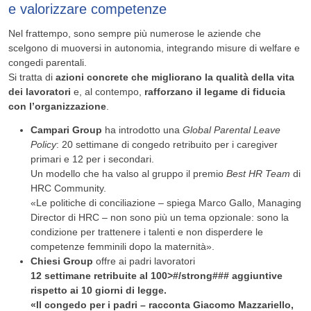
e valorizzare competenze
Nel frattempo, sono sempre più numerose le aziende che
scelgono di muoversi in autonomia, integrando misure di welfare e
congedi parentali.
Si tratta di
azioni concrete che migliorano la qualità della vita
dei lavoratori
e, al contempo,
rafforzano il legame di fiducia
con l’organizzazione
.
Campari Group
ha introdotto una
Global Parental Leave
Policy
: 20 settimane di congedo retribuito per i caregiver
primari e 12 per i secondari.
Un modello che ha valso al gruppo il premio
Best HR Team
di
HRC Community.
«Le politiche di conciliazione – spiega Marco Gallo, Managing
Director di HRC – non sono più un tema opzionale: sono la
condizione per trattenere i talenti e non disperdere le
competenze femminili dopo la maternità».
Chiesi Group
offre ai padri lavoratori
12 settimane retribuite al 100>#/strong### aggiuntive
rispetto ai 10 giorni di legge.
«Il congedo per i padri – racconta Giacomo Mazzariello,