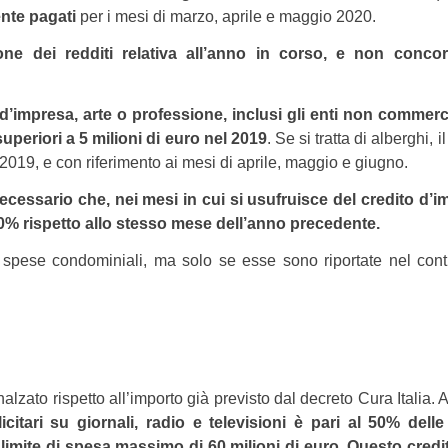
ente pagati
per i mesi di marzo, aprile e maggio 2020.
zione dei redditi relativa all’anno in corso, e non concor
 d’impresa, arte o professione, inclusi gli enti non commerci
uperiori a 5 milioni di euro nel 2019
. Se si tratta di alberghi, i
 2019, e con riferimento ai mesi di aprile, maggio e giugno.
necessario che, nei mesi in cui si usufruisce del credito d’i
l 50% rispetto allo stesso mese dell’anno precedente.
spese condominiali, ma solo se esse sono riportate nel contr
nalzato rispetto all’importo già previsto dal decreto Cura Italia. 
icitari su giornali, radio e televisioni è pari al 50% dell
 limite di spesa massimo di 60 milioni di euro
.
Questo credi