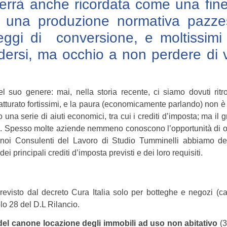
errà anche ricordata come una fine
a una produzione normativa pazze
gi di conversione, e moltissimi a
erdersi, ma occhio a non perdere di 
l suo genere: mai, nella storia recente, ci siamo dovuti ritr
fatturato fortissimi, e la paura (economicamente parlando) non 
 una serie di aiuti economici, tra cui i crediti d’imposta; ma il g
. Spesso molte aziende nemmeno conoscono l’opportunità di o
he noi Consulenti del Lavoro di Studio Tumminelli abbiamo de
ei principali crediti d’imposta previsti e dei loro requisiti.
 previsto dal decreto Cura Italia solo per botteghe e negozi (c
olo 28 del D.L Rilancio.
del canone locazione degli immobili ad uso non abitativo
(3