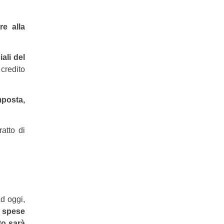
re alla
ali del
l credito
mposta,
atto di
Ad oggi,
e spese
to sarà