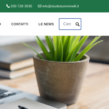
030 728 3030
info@studiotumminelli.it
Cerca
Cerca
O
CONTATTI
LE NEWS