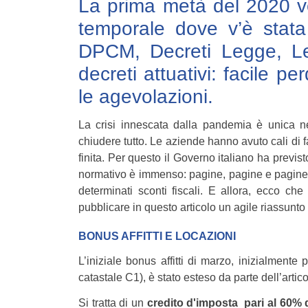
La prima metà del 2020 v
temporale dove v’è stat
DPCM, Decreti Legge, Leg
decreti attuativi: facile p
le agevolazioni.
La crisi innescata dalla pandemia è unica ne
chiudere tutto. Le aziende hanno avuto cali di 
finita. Per questo il Governo italiano ha previsto
normativo è immenso: pagine, pagine e pagine
determinati sconti fiscali. E allora, ecco c
pubblicare in questo articolo un agile riassunto d
BONUS AFFITTI E LOCAZIONI
L’iniziale bonus affitti di marzo, inizialmente
catastale C1), è stato esteso da parte dell’artic
Si tratta di un
credito d'imposta pari al 60% 