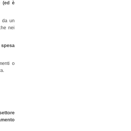
e (ed è
ti da un
 che nei
i spesa
menti o
ra.
settore
uamento