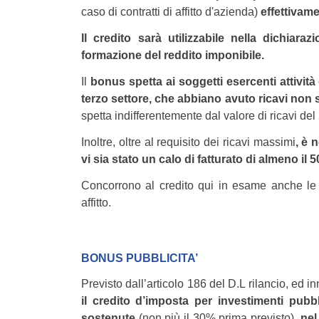
caso di contratti di affitto d'azienda)
effettivam
Il credito sarà utilizzabile nella dichiara
formazione del reddito imponibile.
Il
bonus spetta ai soggetti esercenti attività
terzo settore, che abbiano avuto ricavi non s
spetta indifferentemente dal valore di ricavi del
Inoltre, oltre al requisito dei ricavi massimi
, è 
vi sia stato un calo di fatturato di almeno i
Concorrono al credito qui in esame anche le 
affitto.
BONUS PUBBLICITA’
Previsto dall’articolo 186 del D.L rilancio, ed in
il credito d’imposta per investimenti pubbl
sostenute
(non più il 30% prima previsto),
nel