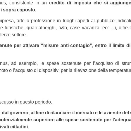
nus, consistente in un
credito di imposta che si aggiung
ui sopra esposto.
impresa, arte o professione in luoghi aperti al pubblico indica
ture turistiche, quali alberghi, b&b, case vacanza, ecc…), oltre
terzo settore.
ute per attivare “misure anti-contagio”, entro il limite d
nus, ad esempio, le spese sostenute per l’acquisto di stru
oto o l’acquisto di dispositivi per la rilevazione della temperatu
iscusso in questo periodo.
al governo, al fine di rilanciare il mercato e le aziende del 
 potenzialmente superiore alle spese sostenute per l’adeg
ati cittadini.