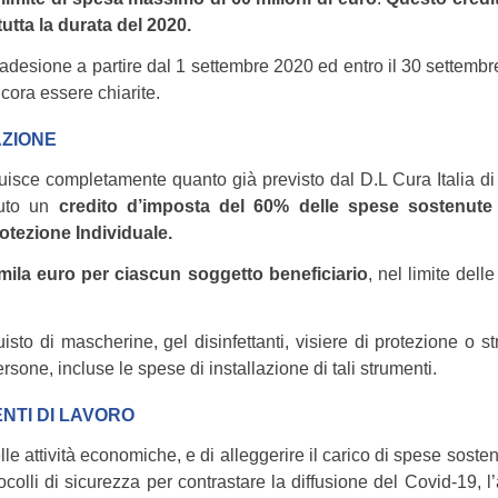
tutta la durata del 2020.
 adesione a partire dal 1 settembre 2020 ed entro il 30 settemb
cora essere chiarite.
AZIONE
ituisce completamente quanto già previsto dal D.L Cura Italia d
iuto un
credito d’imposta del 60% delle spese sostenute
rotezione Individuale.
0mila euro per ciascun soggetto beneficiario
, nel limite delle
sto di mascherine, gel disinfettanti, visiere di protezione o st
rsone, incluse le spese di installazione di tali strumenti.
NTI DI LAVORO
lle attività economiche, e di alleggerire il carico di spese soste
ocolli di sicurezza per contrastare la diffusione del Covid-19, l’