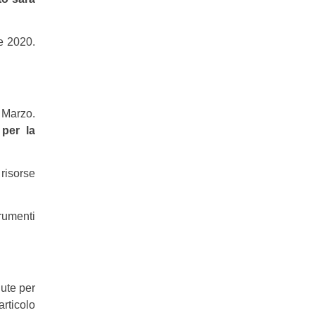
re 2020.
i Marzo.
 per la
 risorse
rumenti
nute per
articolo