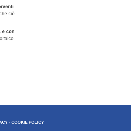
erventi
che ciò
,
e con
ltaico,
ACY - COOKIE POLICY