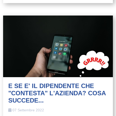
E SE E' IL DIPENDENTE CHE
"CONTESTA" L'AZIENDA? COSA
SUCCEDE...
07 Settembre 2022