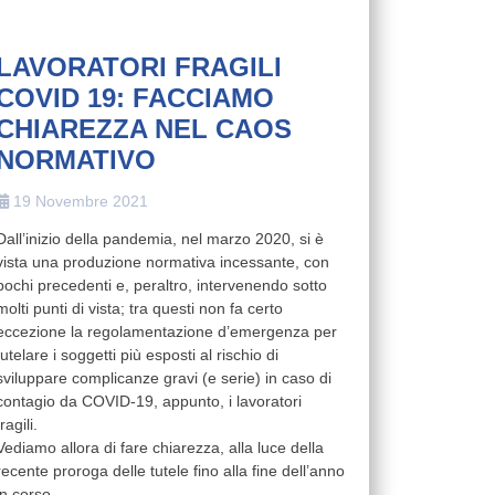
LAVORATORI FRAGILI
COVID 19: FACCIAMO
CHIAREZZA NEL CAOS
NORMATIVO
19 Novembre 2021
Dall’inizio della pandemia, nel marzo 2020, si è
vista una produzione normativa incessante, con
pochi precedenti e, peraltro, intervenendo sotto
molti punti di vista; tra questi non fa certo
eccezione la regolamentazione d’emergenza per
tutelare i soggetti più esposti al rischio di
sviluppare complicanze gravi (e serie) in caso di
contagio da COVID-19, appunto, i lavoratori
fragili.
Vediamo allora di fare chiarezza, alla luce della
recente proroga delle tutele fino alla fine dell’anno
in corso.