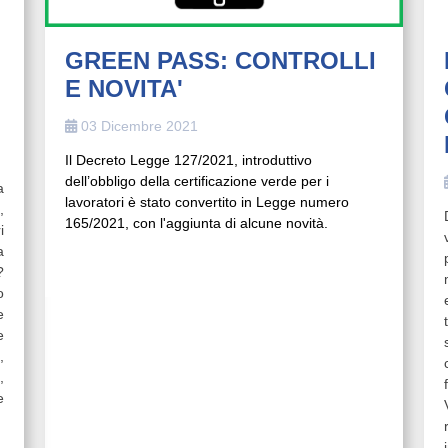
GREEN PASS: CONTROLLI
E NOVITA'
03 Dicembre 2021
Il Decreto Legge 127/2021, introduttivo
dell’obbligo della certificazione verde per i
a
lavoratori è stato convertito in Legge numero
,
165/2021, con l'aggiunta di alcune novità.
i
a
?
o
e
e
,
,
e