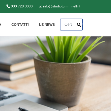
030 728 3030
info@studiotumminelli.it
Cerca
Cerca
O
CONTATTI
LE NEWS