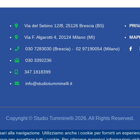
Via del Sebino 12/B, 25126 Brescia (BS)
PRIV
Via F. Algarotti 4, 20124 Milano (MI)
MAPP
030 7283030
(Brescia) - 02 97190054 (Milano)
030 3392236
347 1818399
info@studiotumminelli.it
Copyright © Studio Tumminelli 2026. All Rights Reserved.
ari alla navigazione. Utilizziamo anche i cookie per fornirti un esperien
a per accettare tutti i cookie. Per ottenere maggiori informazioni visit