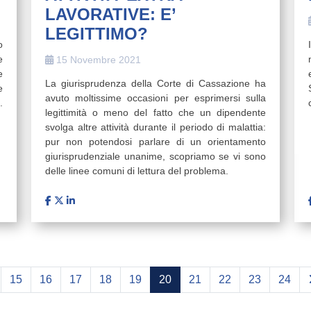
LAVORATIVE: E’
LEGITTIMO?
o
e
15 Novembre 2021
e
La giurisprudenza della Corte di Cassazione ha
e
avuto moltissime occasioni per esprimersi sulla
.
legittimità o meno del fatto che un dipendente
svolga altre attività durante il periodo di malattia:
pur non potendosi parlare di un orientamento
giurisprudenziale unanime, scopriamo se vi sono
delle linee comuni di lettura del problema.
15
16
17
18
19
20
21
22
23
24