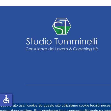
accessible
Questo sito usa i cookie
Su questo sito utilizziamo cookie tecnici necess
navigazione migliore. Puoi esprimere il tuo concenso cliccando su approv