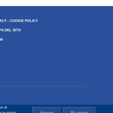
ACY - COOKIE POLICY
A DEL SITO
za di
a la nostra
Approvo
Più opzioni